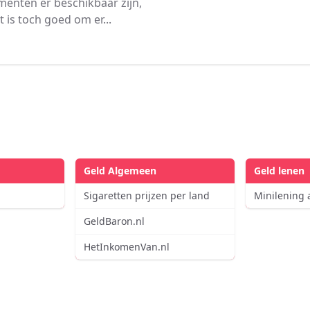
enten er beschikbaar zijn,
 is toch goed om er...
Geld Algemeen
Geld lenen
Sigaretten prijzen per land
Minilening
GeldBaron.nl
HetInkomenVan.nl