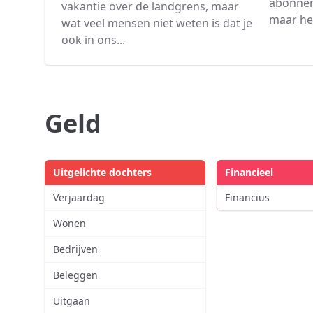
abonnem
vakantie over de landgrens, maar
maar het
wat veel mensen niet weten is dat je
ook in ons...
Geld
Uitgelichte dochters
Financieel
Verjaardag
Financius
Wonen
Bedrijven
Beleggen
Uitgaan